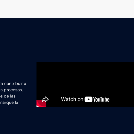
a contribuir a
us procesos,
os de las
 marque la