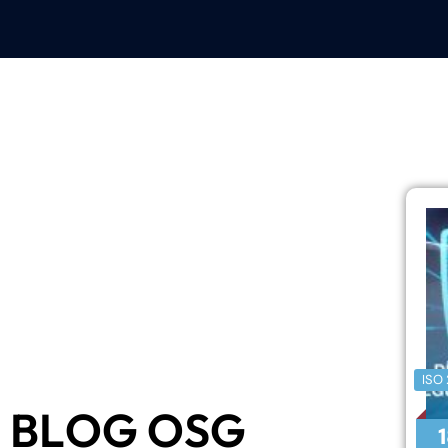
ISO 
B
L
O
G
O
S
G