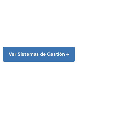
C
e
r
t
i
f
i
c
a
c
i
Optimiza la Gestión Global de tu 
Ver Sistemas de Gestión