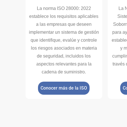
La norma ISO 28000: 2022
La 
establece los requisitos aplicables
Sist
a las empresas que deseen
Soborn
implementar un sistema de gestión
para a
que identifique, evalúe y controle
estable
los riesgos asociados en materia
y m
de seguridad, incluidos los
cumplim
aspectos relevantes para la
través
cadena de suministro.
Conocer más de la ISO
C