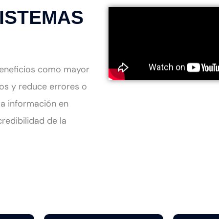
I
S
T
E
M
A
S
beneficios como mayor
gos y reduce errores o
 la información en
redibilidad de la