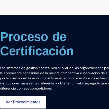
P
r
o
c
e
s
o
d
e
C
e
r
t
i
f
i
c
a
c
i
ó
n
Los sistemas de gestión constituyen el pilar de las organizaciones par
la apremiante necesidad de la mejora competitiva e innovación de s
por lo cual la certificación constituye el reconocimiento a los esfuerz
instituciones para ser un referente y obtener un valor agregado que
diferencia con sus competidores.
Ver Procedimientos