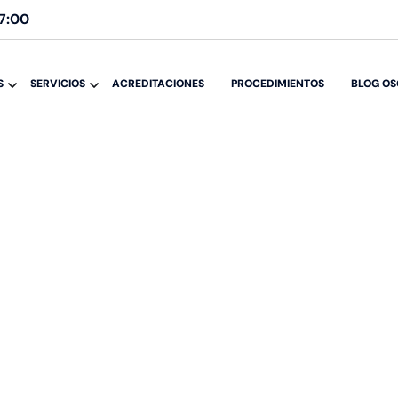
17:00
S
SERVICIOS
ACREDITACIONES
PROCEDIMIENTOS
BLOG OS
n
i
s
m
o
d
e