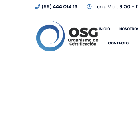
(55) 444 014 13
Lun a Vier:
9:00 - 
INICIO
NOSOTRO
CONTACTO
O
S
G
O
r
g
a