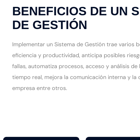
B
E
N
E
F
I
C
I
O
S
D
E
U
N
S
D
E
G
E
S
T
I
Ó
N
Implementar un Sistema de Gestión trae varios 
eficiencia y productividad, anticipa posibles ries
fallas, automatiza procesos, acceso y análisis de
tiempo real, mejora la comunicación interna y la c
empresa entre otros.