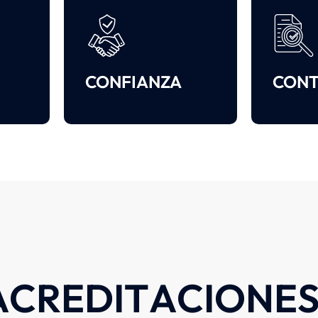
CONFIANZA
CON
A
C
R
E
D
I
T
A
C
I
O
N
E