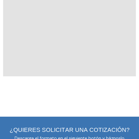
¿
Q
U
I
E
R
E
S
S
O
L
I
C
I
T
A
R
U
N
A
C
O
T
I
Z
A
C
I
Ó
N
?
Descarga el formato en el siguiente botón y háznoslo