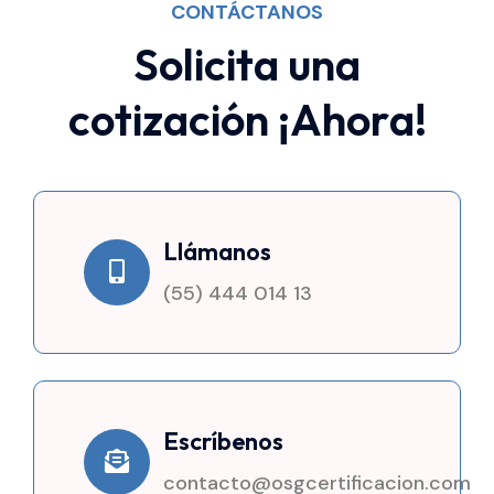
CONTÁCTANOS
S
o
l
i
c
i
t
a
u
n
a
c
o
t
i
z
a
c
i
ó
n
¡
A
h
o
r
a
!
Llámanos
(55) 444 014 13
Escríbenos
contacto@osgcertificacion.com